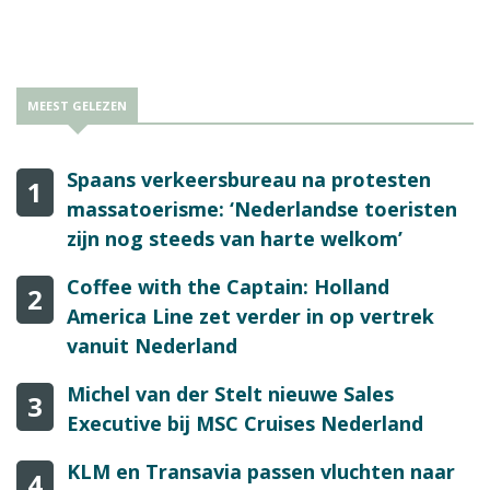
vertegenwoordiging. Daarnaast zijn ook Defensie en de
Luchtverkeersleiding Nederland present. Luchthaven Schiphol
ontbreekt nog als werkgever.
MEEST GELEZEN
Spaans verkeersbureau na protesten
1
massatoerisme: ‘Nederlandse toeristen
zijn nog steeds van harte welkom’
Coffee with the Captain: Holland
2
America Line zet verder in op vertrek
vanuit Nederland
Michel van der Stelt nieuwe Sales
3
Executive bij MSC Cruises Nederland
KLM en Transavia passen vluchten naar
4