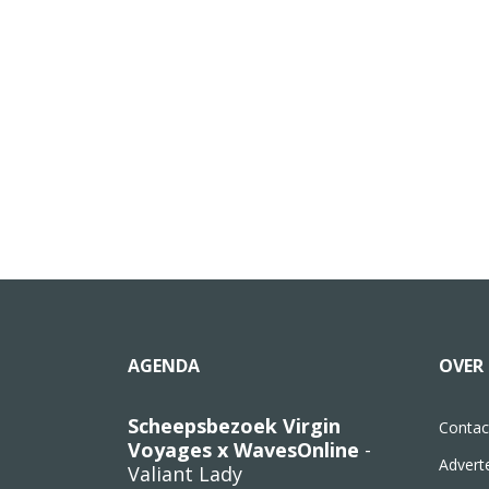
AGENDA
OVER 
Scheepsbezoek Virgin
Contac
Voyages x WavesOnline
-
Advert
Valiant Lady