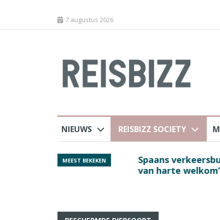
7 augustus 2026
NIEUWS
REISBIZZ SOCIETY
M
Spaans verkeersbure
MEEST BEKEKEN
van harte welkom’