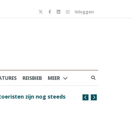
Inloggen
ATURES
REISBIEB
MEER
risten zijn nog steeds
Coffee with the Captain