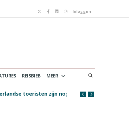
Inloggen
ATURES
REISBIEB
MEER
risten zijn nog steeds
Coffee with the Captain