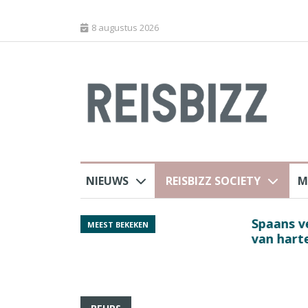
8 augustus 2026
NIEUWS
REISBIZZ SOCIETY
M
rland
Spaans verkeersbure
MEEST BEKEKEN
van harte welkom’