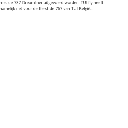
met de 787 Dreamliner uitgevoerd worden: TUI fly heeft
namelijk net voor de Kerst de 767 van TUI België
overgenomen. Daardoor heeft de Nederlandse
vakantiemaatschappij nu tijdelijk twee Boeing 767’s totdat de
PH-OYI weg is.