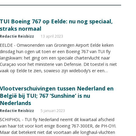
TUI Boeing 767 op Eelde: nu nog speciaal,
straks normaal
Redactie Reisbizz
13 april 2023
EELDE - Omwonenden van Groningen Airport Eelde keken
dinsdag hun ogen uit toen er een Boeing 767 van TUI fly
langskwam: het ging om een speciale chartervlucht naar
Curaçao voor het ministerie van Defensie. Dit toestel is niet
vaak op Eelde te zien, sowieso zijn widebody’s er een
zeldzaamheid. Maar komende zomer wordt het heel
normaal, als TUI twee keer per week met de 767 naar
Vlootverschuivingen tussen Nederland en
Groningen komt.
België bij TUI; 767 ‘Sunshine’ is nu
Nederlands
Redactie Reisbizz
5 januari 2023
SCHIPHOL - TUI fly Nederland neemt dit kwartaal afscheid
van haar tot voor kort enige Boeing 767-300ER, de PH-OYI.
Maar dat betekent niet dat voortaan alle longhaul-vluchten