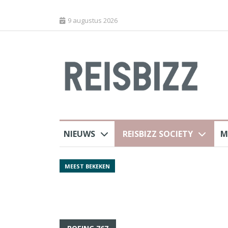
9 augustus 2026
NIEUWS
REISBIZZ SOCIETY
M
rland
Spaans verkeersbure
MEEST BEKEKEN
van harte welkom’