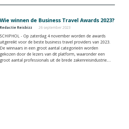
Wie winnen de Business Travel Awards 2023?
Redactie Reisbizz
26 september 2023
SCHIPHOL - Op zaterdag 4 november worden de awards
uitgereikt voor de beste business travel providers van 2023.
De winnaars in een groot aantal categorieën worden
gekozen door de lezers van dit platform, waaronder een
groot aantal professionals uit de brede zakenreisindustrie.
Bepaal mee wie volgens u de winnaars zijn in de verschillende
categorieën.