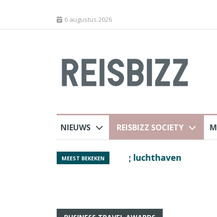
6 augustus 2026
NIEUWS
REISBIZZ SOCIETY
M
 sluiting luchthaven
Spaans verkeersbure
MEEST BEKEKEN
van harte welkom’