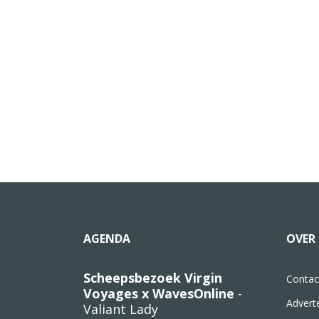
AGENDA
OVER 
Scheepsbezoek Virgin
Contac
Voyages x WavesOnline
-
Advert
Valiant Lady