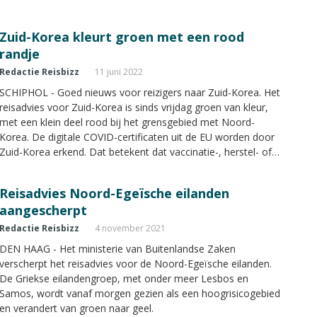
Zuid-Korea kleurt groen met een rood
randje
Redactie Reisbizz
11 juni 2022
SCHIPHOL - Goed nieuws voor reizigers naar Zuid-Korea. Het
reisadvies voor Zuid-Korea is sinds vrijdag groen van kleur,
met een klein deel rood bij het grensgebied met Noord-
Korea. De digitale COVID-certificaten uit de EU worden door
Zuid-Korea erkend. Dat betekent dat vaccinatie-, herstel- of
testbewijzen ook in Zuid-Korea worden geaccepteerd
Reisadvies Noord-Egeïsche eilanden
aangescherpt
Redactie Reisbizz
4 november 2021
DEN HAAG - Het ministerie van Buitenlandse Zaken
verscherpt het reisadvies voor de Noord-Egeïsche eilanden.
De Griekse eilandengroep, met onder meer Lesbos en
Samos, wordt vanaf morgen gezien als een hoogrisicogebied
en verandert van groen naar geel.