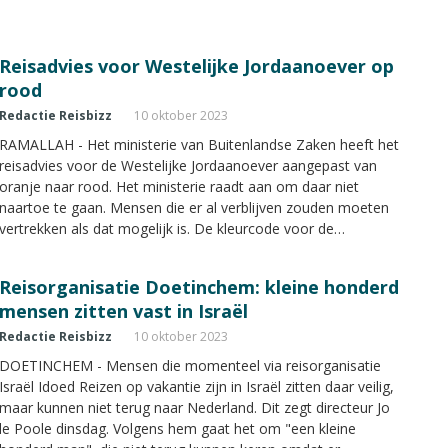
Reisadvies voor Westelijke Jordaanoever op
rood
Redactie Reisbizz
10 oktober 2023
RAMALLAH - Het ministerie van Buitenlandse Zaken heeft het
reisadvies voor de Westelijke Jordaanoever aangepast van
oranje naar rood. Het ministerie raadt aan om daar niet
naartoe te gaan. Mensen die er al verblijven zouden moeten
vertrekken als dat mogelijk is. De kleurcode voor de
Gazastrook was al rood. De kleurcode voor Oost-Jeruzalem
blijft oranje.
Reisorganisatie Doetinchem: kleine honderd
mensen zitten vast in Israël
Redactie Reisbizz
10 oktober 2023
DOETINCHEM - Mensen die momenteel via reisorganisatie
Israël Idoed Reizen op vakantie zijn in Israël zitten daar veilig,
maar kunnen niet terug naar Nederland. Dit zegt directeur Jo
le Poole dinsdag. Volgens hem gaat het om "een kleine