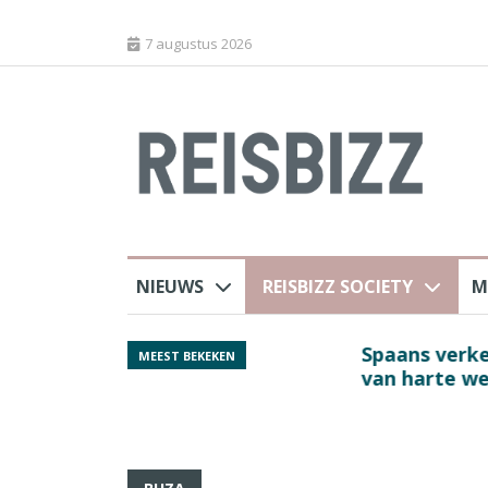
7 augustus 2026
NIEUWS
REISBIZZ SOCIETY
M
j ANVR
Spaans verkeersbure
MEEST BEKEKEN
van harte welkom’