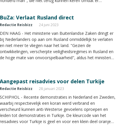
honderd man", die niet terug kunnen keren omdat er
momenteel geen vliegtuig voor ze beschikbaar is.
BuZa: Verlaat Rusland direct
Redactie Reisbizz
24 juni 2023
DEN HAAG - Het ministerie van Buitenlandse Zaken dringt er
bij Nederlanders op aan om Rusland onmiddellijk te verlaten
en niet meer te vliegen naar het land. "Gezien de
ontwikkelingen, verscherpte veiligheidsregimes in Rusland en
de hoge mate van onvoorspelbaarheid", aldus het ministerie.
Nederlanders kunnen via het Midden-Oosten en Turkije van
en naar Rusland reizen.
Aangepast reisadvies voor delen Turkije
Redactie Reisbizz
28 januari 2023
SCHIPHOL - Recente demonstraties in Nederland en Zweden,
waarbij respectievelijk een koran werd verbrand en
verscheurd kunnen anti-Westerse gevoelens oproepen en
leiden tot demonstraties in Turkije. De kleurcode van het
reisadvies voor Turkije is geel en voor een klein deel oranje
en rood. Er zijn grote risico’s in de rode gebieden.