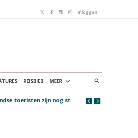
Inloggen
ATURES
REISBIEB
MEER
risten zijn nog steeds
Coffee with the Captain