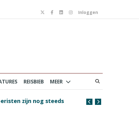
Inloggen
ATURES
REISBIEB
MEER
risten zijn nog steeds
Coffee with the Captain