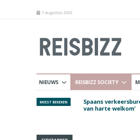
7 augustus 2026
NIEUWS
REISBIZZ SOCIETY
M
j ANVR
Spaans verkeersbure
MEEST BEKEKEN
van harte welkom’