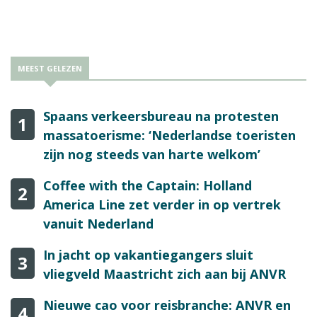
toerisme' neemt volgens de Jamaica Tourist Board een vlucht.
MEEST GELEZEN
Spaans verkeersbureau na protesten
1
massatoerisme: ‘Nederlandse toeristen
zijn nog steeds van harte welkom’
Coffee with the Captain: Holland
2
America Line zet verder in op vertrek
vanuit Nederland
In jacht op vakantiegangers sluit
3
vliegveld Maastricht zich aan bij ANVR
Nieuwe cao voor reisbranche: ANVR en
4