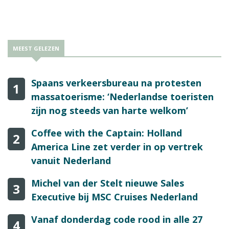
wachttijden in die periode op sommige dagen toch nog erg lang
waren als gevolg van een tekort aan beveiligers. Eerder liep de
compensatieregeling tot en met 11 augustus.
MEEST GELEZEN
Spaans verkeersbureau na protesten
1
massatoerisme: ‘Nederlandse toeristen
zijn nog steeds van harte welkom’
Coffee with the Captain: Holland
2
America Line zet verder in op vertrek
vanuit Nederland
Michel van der Stelt nieuwe Sales
3
Executive bij MSC Cruises Nederland
Vanaf donderdag code rood in alle 27
4