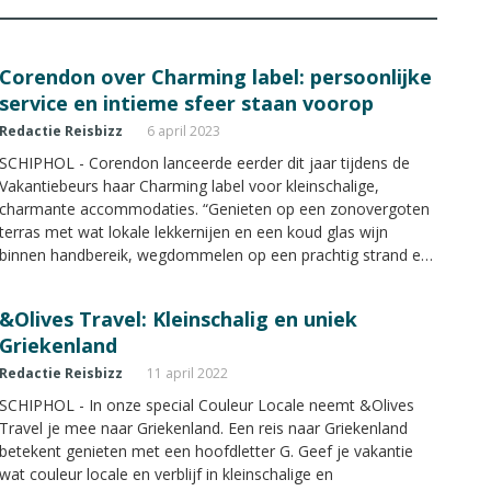
Corendon over Charming label: persoonlijke
service en intieme sfeer staan voorop
Redactie Reisbizz
6 april 2023
SCHIPHOL - Corendon lanceerde eerder dit jaar tijdens de
Vakantiebeurs haar Charming label voor kleinschalige,
charmante accommodaties. “Genieten op een zonovergoten
terras met wat lokale lekkernijen en een koud glas wijn
binnen handbereik, wegdommelen op een prachtig strand en
proeven van het relaxte leven in pittoreske dorpjes.”
Corendon licht in de Couleur Locale Special van Reisbizz
&Olives Travel: Kleinschalig en uniek
Magazine een aantal van haar Charming hotels uit die
Griekenland
volgens hen goed in dit aanbod passen.
Redactie Reisbizz
11 april 2022
SCHIPHOL - In onze special Couleur Locale neemt &Olives
Travel je mee naar Griekenland. Een reis naar Griekenland
betekent genieten met een hoofdletter G. Geef je vakantie
wat couleur locale en verblijf in kleinschalige en