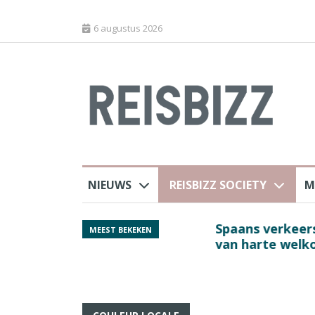
6 augustus 2026
NIEUWS
REISBIZZ SOCIETY
M
 sluiting luchthaven
Spaans verkeersbure
MEEST BEKEKEN
van harte welkom’