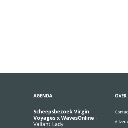
AGENDA
OVER 
Scheepsbezoek Virgin
Contac
Voyages x WavesOnline
-
Advert
Valiant Lady