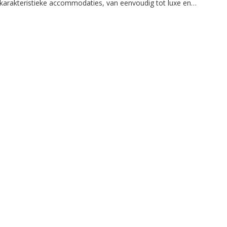
karakteristieke accommodaties, van eenvoudig tot luxe en
weg van de gebaande paden.