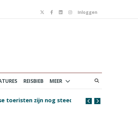
Inloggen
ATURES
REISBIEB
MEER
risten zijn nog steeds
Coffee with the Captain