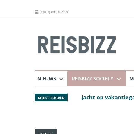
7 augustus 2026
NIEUWS
REISBIZZ SOCIETY
M
j ANVR
Spaans verkeersbure
MEEST BEKEKEN
van harte welkom’