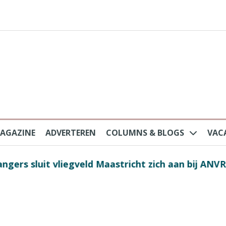
AGAZINE
ADVERTEREN
COLUMNS & BLOGS
VAC
au na protesten massatoerisme: ‘Nederlandse toe