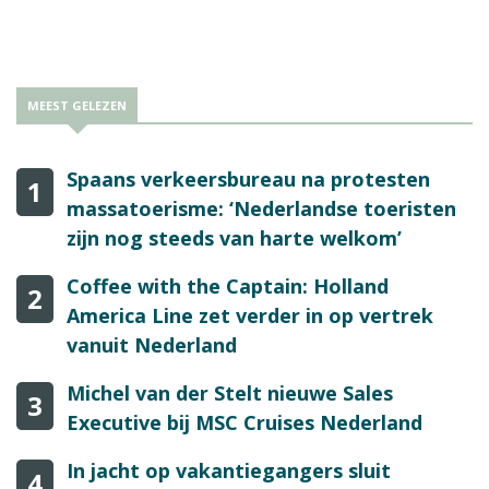
ging in het nieuwe Reisbizz Magazine met Diana in gesprek over
haar beleving op het eiland.
MEEST GELEZEN
Spaans verkeersbureau na protesten
1
massatoerisme: ‘Nederlandse toeristen
zijn nog steeds van harte welkom’
Coffee with the Captain: Holland
2
America Line zet verder in op vertrek
vanuit Nederland
Michel van der Stelt nieuwe Sales
3
Executive bij MSC Cruises Nederland
In jacht op vakantiegangers sluit
4