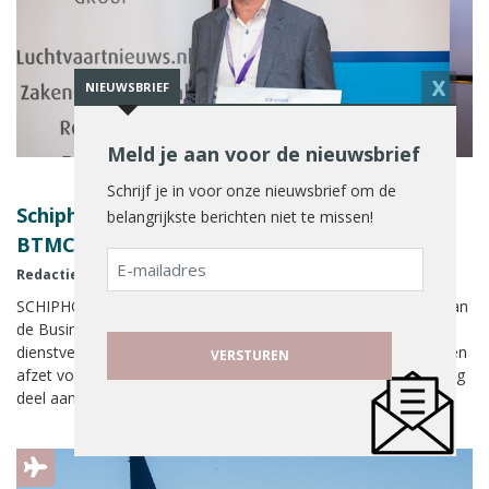
X
NIEUWSBRIEF
Meld je aan voor de nieuwsbrief
Schrijf je in voor onze nieuwsbrief om de
Schiphol Travel Taxi nieuwe deelnemer
belangrijkste berichten niet te missen!
BTMConference 2021
E-
Redactie Reisbizz
7 september 2021
mailadres
SCHIPHOL - Schiphol Travel Taxi is bevestigd als deelnemer aan
de Business Travel & Mobility Conference 2021. De
dienstverlener, die reizigers 24/7 thuis en op kantoor ophaalt en
afzet voor de vertrekhal, neemt op 22 november de gehele dag
deel aan het evenement, dat wordt gehouden in Expo
Haarlemmermeer in Vijfhuizen.