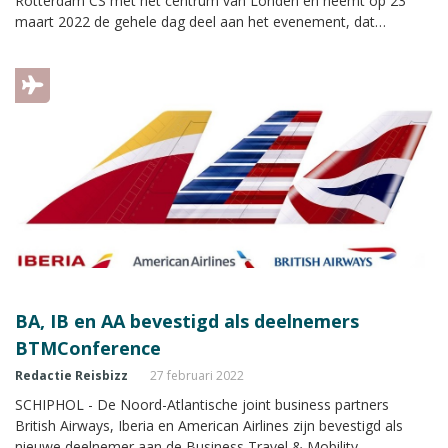
Rotterdam CS met het centrum van Londen en neemt op 23
maart 2022 de gehele dag deel aan het evenement, dat
plaatsvindt in Expo Haarlemmermeer in Vijfhuizen.
BA, IB en AA bevestigd als deelnemers
BTMConference
Redactie Reisbizz
27 februari 2022
SCHIPHOL - De Noord-Atlantische joint business partners
British Airways, Iberia en American Airlines zijn bevestigd als
nieuwe deelnemer aan de Business Travel & Mobility