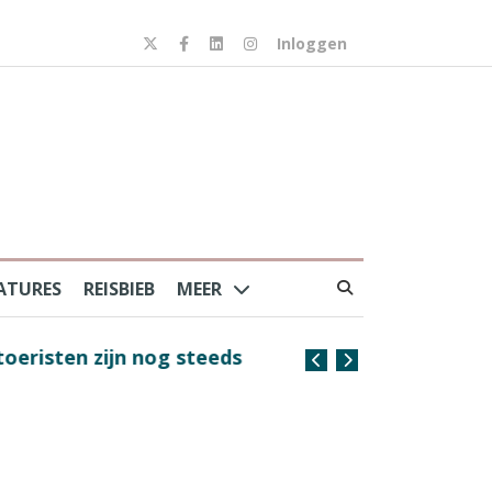
Inloggen
ATURES
REISBIEB
MEER
risten zijn nog steeds
Coffee with the Captain