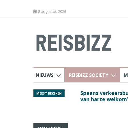
8 augustus 2026
NIEUWS
REISBIZZ SOCIETY
M
rland
Spaans verkeersbure
MEEST BEKEKEN
van harte welkom’