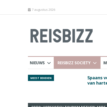
7 augustus 2026
NIEUWS
REISBIZZ SOCIETY
M
j ANVR
Spaans verkeersbure
MEEST BEKEKEN
van harte welkom’