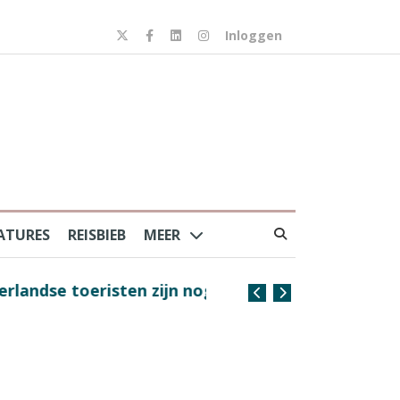
Inloggen
ATURES
REISBIEB
MEER
risten zijn nog steeds
Coffee with the Captain