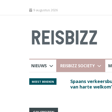
9 augustus 2026
NIEUWS
REISBIZZ SOCIETY
M
rland
Spaans verkeersbure
MEEST BEKEKEN
van harte welkom’