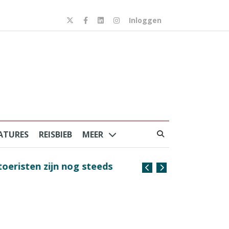
Inloggen
ATURES
REISBIEB
MEER
risten zijn nog steeds
Coffee with the Captain