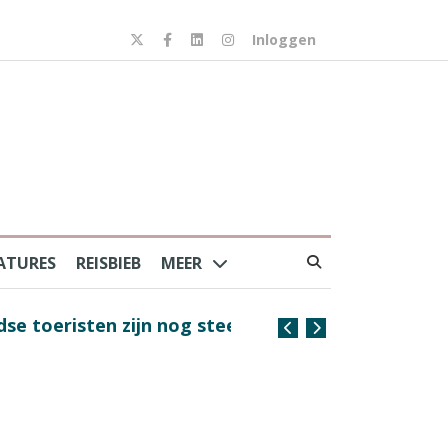
Inloggen
ATURES
REISBIEB
MEER
risten zijn nog steeds
Coffee with the Captain