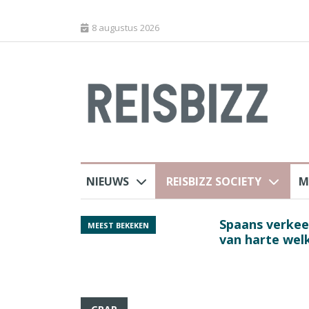
8 augustus 2026
NIEUWS
REISBIZZ SOCIETY
M
rland
Spaans verkeersbure
MEEST BEKEKEN
van harte welkom’