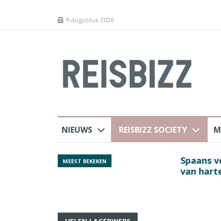
9 augustus 2026
NIEUWS
REISBIZZ SOCIETY
M
rland
Spaans verkeersbure
MEEST BEKEKEN
van harte welkom’