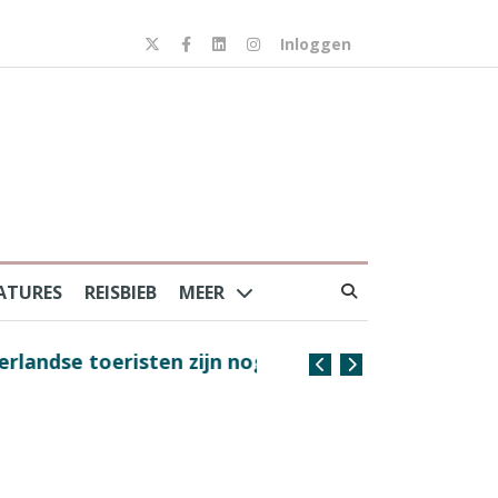
Inloggen
ATURES
REISBIEB
MEER
risten zijn nog steeds
Coffee with the Captain