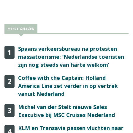
worden overgeladen en veel overstappers moeten twee keer
door de douane. Op de terugweg gebeurt dat onder tijdsdruk
dus nog een keer", zo schrijft men.
MEEST GELEZEN
Spaans verkeersbureau na protesten
1
massatoerisme: ‘Nederlandse toeristen
zijn nog steeds van harte welkom’
Coffee with the Captain: Holland
2
America Line zet verder in op vertrek
vanuit Nederland
Michel van der Stelt nieuwe Sales
3
Executive bij MSC Cruises Nederland
KLM en Transavia passen vluchten naar
4