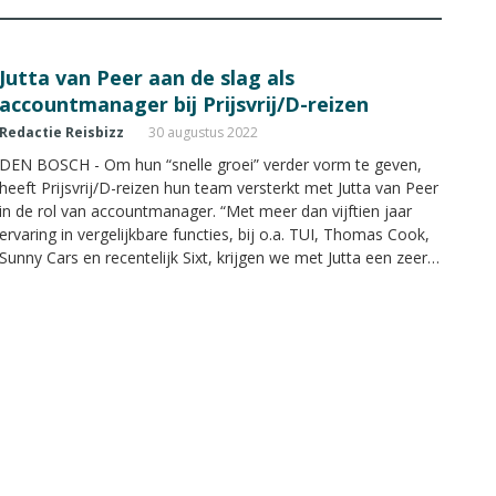
Jutta van Peer aan de slag als
accountmanager bij Prijsvrij/D-reizen
Redactie Reisbizz
30 augustus 2022
DEN BOSCH - Om hun “snelle groei” verder vorm te geven,
heeft Prijsvrij/D-reizen hun team versterkt met Jutta van Peer
in de rol van accountmanager. “Met meer dan vijftien jaar
ervaring in vergelijkbare functies, bij o.a. TUI, Thomas Cook,
Sunny Cars en recentelijk Sixt, krijgen we met Jutta een zeer
ervaren accountmanager aan boord”, aldus Tijs van Schagen,
CCO van Prijsvrij Groep.