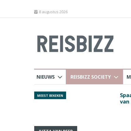
8 augustus 2026
NIEUWS
REISBIZZ SOCIETY
M
rland
Spaans verkeersbure
MEEST BEKEKEN
van harte welkom’