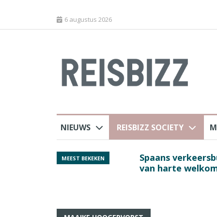
6 augustus 2026
NIEUWS
REISBIZZ SOCIETY
M
 sluiting luchthaven
Spaans verkeersbure
MEEST BEKEKEN
van harte welkom’