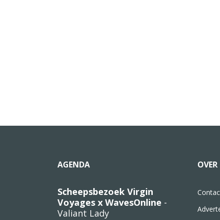
AGENDA
OVER 
Scheepsbezoek Virgin
Contac
Voyages x WavesOnline
-
Advert
Valiant Lady