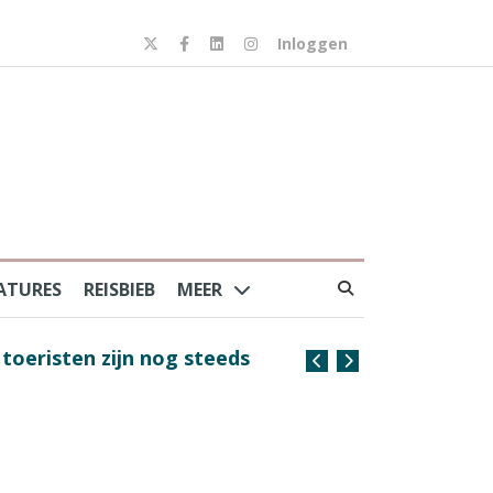
Inloggen
ATURES
REISBIEB
MEER
risten zijn nog steeds
Coffee with the Captain