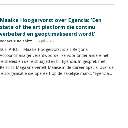
Maaike Hoogervorst over Egencia: ‘Een
state of the art platform die continu
verbeterd en geoptimaliseerd wordt’
Redactie Reisbizz
4 juli 2022
SCHIPHOL - Maaike Hoogervorst is als Regional
Accountmanager verantwoordelijke voor onder andere het
reisbeleid en de reisbudgetten bij Egencia. In gesprek met
Reisbizz Magazine vertelt Maaike in de Career Special over de
reisorganisatie die opereert op de zakelijke markt. “Egencia
heeft naar mijn idee een state of the art platform die
continue verbeterd en geoptimaliseerd wordt.”