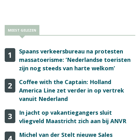
eiland te verbinden met de regio en de rest van de wereld, en
willen de capaciteit en kwaliteit bieden die daarvoor nodig is.”
MEEST GELEZEN
Spaans verkeersbureau na protesten
1
massatoerisme: ‘Nederlandse toeristen
zijn nog steeds van harte welkom’
Coffee with the Captain: Holland
2
America Line zet verder in op vertrek
vanuit Nederland
In jacht op vakantiegangers sluit
3
vliegveld Maastricht zich aan bij ANVR
Michel van der Stelt nieuwe Sales
4