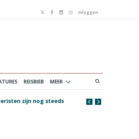
Inloggen
ATURES
REISBIEB
MEER
risten zijn nog steeds
Coffee with the Captain