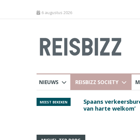
6 augustus 2026
NIEUWS
REISBIZZ SOCIETY
M
 sluiting luchthaven
Spaans verkeersbure
MEEST BEKEKEN
van harte welkom’