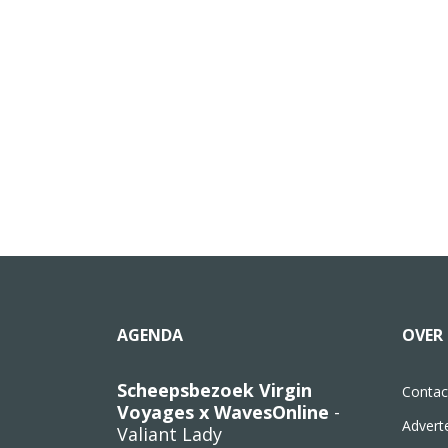
AGENDA
OVER 
Scheepsbezoek Virgin
Contac
Voyages x WavesOnline
-
Advert
Valiant Lady