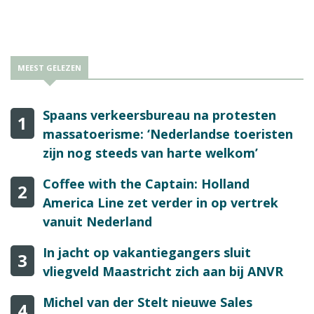
Volgens de ANVR zal de reisbranche reizen gaan uitvoeren als
de klant dat wil en dat veilig kan.
MEEST GELEZEN
Spaans verkeersbureau na protesten
1
massatoerisme: ‘Nederlandse toeristen
zijn nog steeds van harte welkom’
Coffee with the Captain: Holland
2
America Line zet verder in op vertrek
vanuit Nederland
In jacht op vakantiegangers sluit
3
vliegveld Maastricht zich aan bij ANVR
Michel van der Stelt nieuwe Sales
4