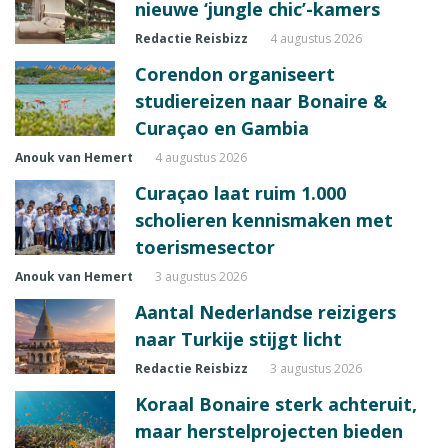
nieuwe ‘jungle chic’-kamers
Redactie Reisbizz
4 augustus 2026
Corendon organiseert
studiereizen naar Bonaire &
Curaçao en Gambia
Anouk van Hemert
4 augustus 2026
Curaçao laat ruim 1.000
scholieren kennismaken met
toerismesector
Anouk van Hemert
3 augustus 2026
Aantal Nederlandse reizigers
naar Turkije stijgt licht
Redactie Reisbizz
3 augustus 2026
Koraal Bonaire sterk achteruit,
maar herstelprojecten bieden