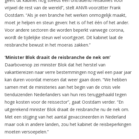
geeft dit kabinet nog steeds een ontradend reisadvies voor
vrijwel de rest van de wereld”, stelt ANVR-voorzitter Frank
Oostdam. “Als je een branche het werken onmogelijk maakt,
moet je helpen en steun geven: het is of het één of het ander.
Voor andere sectoren die worden beperkt vanwege corona,
wordt de tijdelijke steun wel voortgezet. Dit kabinet laat de
reisbranche bewust in het moeras zakken.”
‘Minister Blok draait de reisbranche de nek om’
Daarbovenop zei minister Blok dat het herstel van
vakantiereizen naar verre bestemmingen nog wel een paar jaar
kan duren voordat mensen dat weer gaan doen. “We hebben
samen met de ministeries aan het begin van de crisis vele
tienduizenden Nederlanders van hun reis teruggehaald tegen
hoge kosten voor de reissector”, gaat Oostdam verder. “En
uitgerekend minister Blok draait de reisbranche nu de nek om.
Met een stijging van het aantal gevaccineerden in Nederland
maar ook in andere landen, zou het kabinet de reisbeperkingen
moeten versoepelen.”