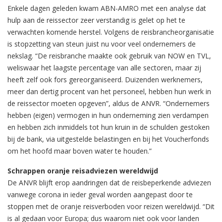
Enkele dagen geleden kwam ABN-AMRO met een analyse dat
hulp aan de reissector zeer verstandig is gelet op het te
verwachten komende herstel. Volgens de reisbrancheorganisatie
is stopzetting van steun juist nu voor veel ondernemers de
nekslag. “De reisbranche maakte ook gebruik van NOW en TVL,
weliswaar het laagste percentage van alle sectoren, maar zij
heeft zelf ook fors gereorganiseerd. Duizenden werknemers,
meer dan dertig procent van het personeel, hebben hun werk in
de reissector moeten opgeven”, aldus de ANVR. “Ondernemers
hebben (eigen) vermogen in hun onderneming zien verdampen
en hebben zich inmiddels tot hun kruin in de schulden gestoken
bij de bank, via uitgestelde belastingen en bij het Voucherfonds
om het hoofd maar boven water te houden.”
Schrappen oranje reisadviezen wereldwijd
De ANVR blijft erop aandringen dat de reisbeperkende adviezen
vanwege corona in ieder geval worden aangepast door te
stoppen met de oranje reisverboden voor reizen wereldwijd. “Dit
is al gedaan voor Europa; dus waarom niet ook voor landen