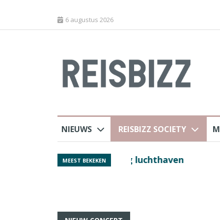
6 augustus 2026
NIEUWS
REISBIZZ SOCIETY
M
 sluiting luchthaven
Spaans verkeersbure
MEEST BEKEKEN
van harte welkom’