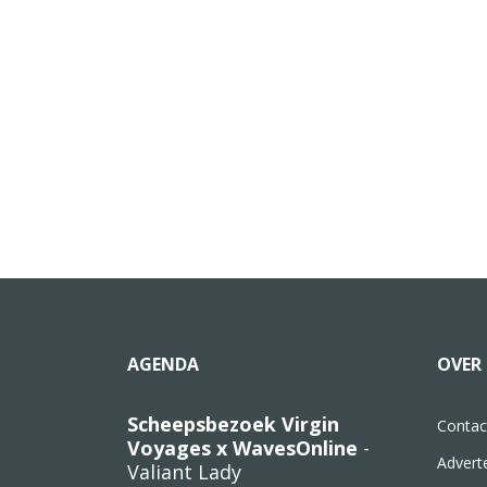
AGENDA
OVER 
Scheepsbezoek Virgin
Contac
Voyages x WavesOnline
-
Advert
Valiant Lady