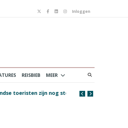
Inloggen
ATURES
REISBIEB
MEER
risten zijn nog steeds
Coffee with the Captain