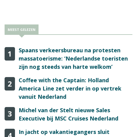
Verkooijen namens Nieuwe Routes over ondernemerskracht.
Reisbizz was bij de workshop.
MEEST GELEZEN
Spaans verkeersbureau na protesten
1
massatoerisme: ‘Nederlandse toeristen
zijn nog steeds van harte welkom’
Coffee with the Captain: Holland
2
America Line zet verder in op vertrek
vanuit Nederland
Michel van der Stelt nieuwe Sales
3
Executive bij MSC Cruises Nederland
In jacht op vakantiegangers sluit
4