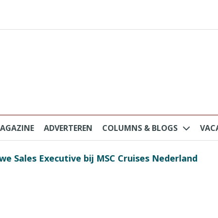
AGAZINE
ADVERTEREN
COLUMNS & BLOGS
VAC
au na protesten massatoerisme: ‘Nederlandse toe