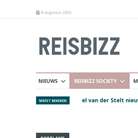
8 augustus 2026
NIEUWS
REISBIZZ SOCIETY
M
rland
Spaans verkeersbure
MEEST BEKEKEN
van harte welkom’