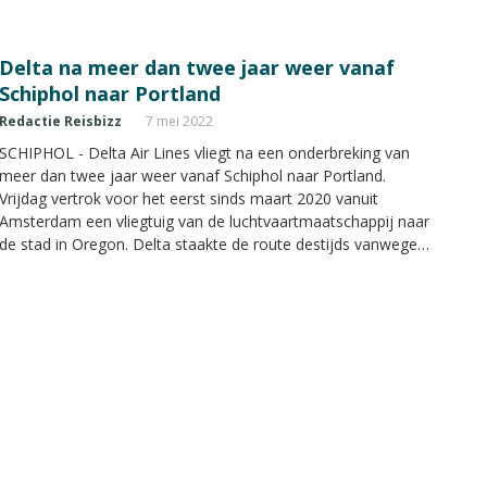
stad aan de weskust van de VS.
Delta na meer dan twee jaar weer vanaf
Schiphol naar Portland
Redactie Reisbizz
7 mei 2022
SCHIPHOL - Delta Air Lines vliegt na een onderbreking van
meer dan twee jaar weer vanaf Schiphol naar Portland.
Vrijdag vertrok voor het eerst sinds maart 2020 vanuit
Amsterdam een vliegtuig van de luchtvaartmaatschappij naar
de stad in Oregon. Delta staakte de route destijds vanwege
de uitbraak van de coronapandemie.