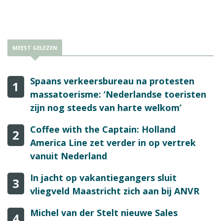
prijs, raden we nu aan deze kosten daar waar mogelijk op te
nemen in de geadverteerde prijs”, aldus de branchevereniging.
MEEST GELEZEN
Spaans verkeersbureau na protesten
1
massatoerisme: ‘Nederlandse toeristen
zijn nog steeds van harte welkom’
Coffee with the Captain: Holland
2
America Line zet verder in op vertrek
vanuit Nederland
In jacht op vakantiegangers sluit
3
vliegveld Maastricht zich aan bij ANVR
Michel van der Stelt nieuwe Sales
4