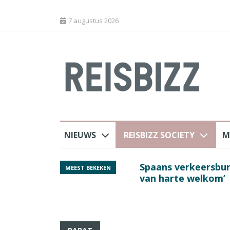
7 augustus 2026
NIEUWS
REISBIZZ SOCIETY
M
rland
Spaans verkeersbure
MEEST BEKEKEN
van harte welkom’