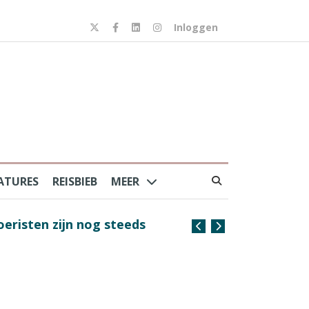
Inloggen
ATURES
REISBIEB
MEER
risten zijn nog steeds
Coffee with the Captain