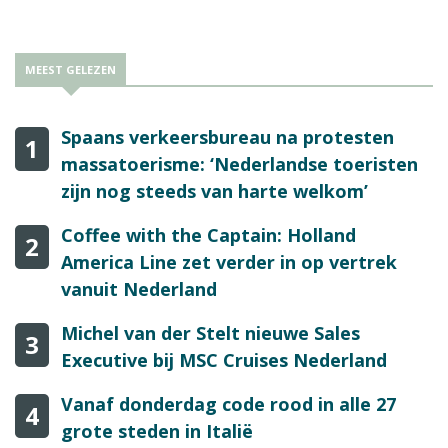
het faillissement van de touroperator uit Holten in september
2013.
MEEST GELEZEN
Spaans verkeersbureau na protesten
1
massatoerisme: ‘Nederlandse toeristen
zijn nog steeds van harte welkom’
Coffee with the Captain: Holland
2
America Line zet verder in op vertrek
vanuit Nederland
Michel van der Stelt nieuwe Sales
3
Executive bij MSC Cruises Nederland
Vanaf donderdag code rood in alle 27
4
grote steden in Italië