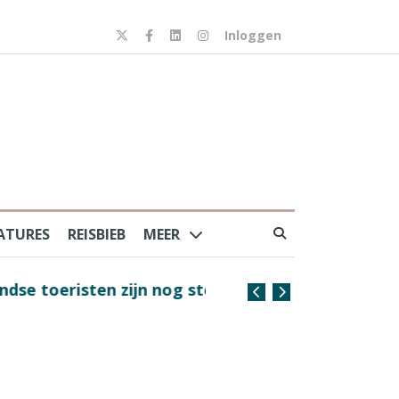
Inloggen
ATURES
REISBIEB
MEER
risten zijn nog steeds
Coffee with the Captain