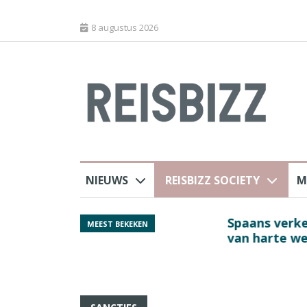
8 augustus 2026
NIEUWS
REISBIZZ SOCIETY
M
rland
Spaans verkeersbure
MEEST BEKEKEN
van harte welkom’