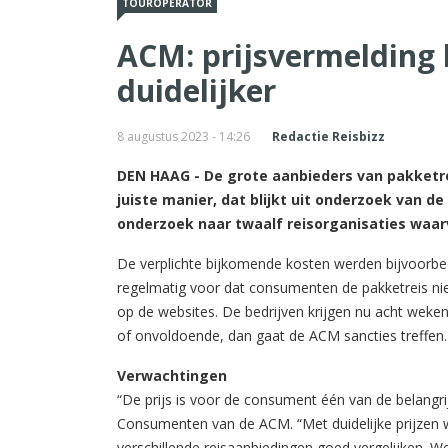
TOUROPERATOR
ACM: prijsvermelding 
duidelijker
8 augustus 2023 - 14:26
Redactie Reisbizz
DEN HAAG - De grote aanbieders van pakketre
juiste manier, dat blijkt uit onderzoek van d
onderzoek naar twaalf reisorganisaties waarv
De verplichte bijkomende kosten werden bijvoorbee
regelmatig voor dat consumenten de pakketreis nie
op de websites.
De bedrijven krijgen nu acht weken 
of onvoldoende, dan gaat de ACM sancties treffen.
Verwachtingen
“De prijs is voor de consument één van de belangrijk
Consumenten van de ACM. “Met duidelijke prijzen w
verschillende reisaanbiedingen goed vergelijken. W