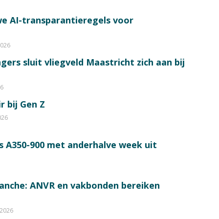
e AI-transparantieregels voor
2026
ers sluit vliegveld Maastricht zich aan bij
26
r bij Gen Z
026
s A350-900 met anderhalve week uit
ranche: ANVR en vakbonden bereiken
 2026