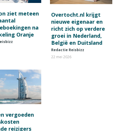
on ziet meteen
Overtocht.nl krijgt
 aantal
nieuwe eigenaar en
ieboekingen na
richt zich op verdere
keling Oranje
groei in Nederland,
België en Duitsland
eisbizz
Redactie Reisbizz
22 mei 2026
en vergoeden
fskosten
de reizigers