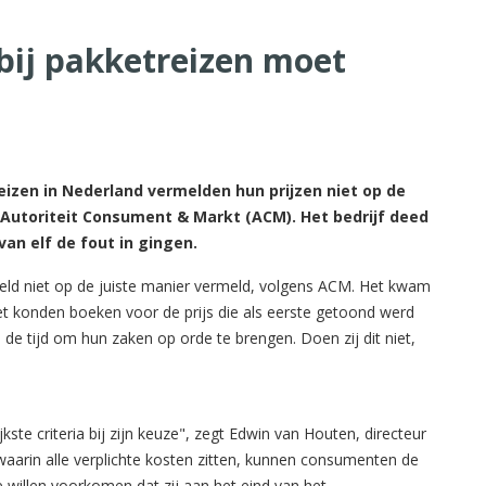
bij pakketreizen moet
izen in Nederland vermelden hun prijzen niet op de
e Autoriteit Consument & Markt (ACM). Het bedrijf deed
an elf de fout in gingen.
ld niet op de juiste manier vermeld, volgens ACM.
Het kwam
t konden boeken voor de prijs die als eerste getoond werd
de tijd om hun zaken op orde te brengen. Doen zij dit niet,
ste criteria bij zijn keuze", zegt Edwin van Houten, directeur
aarin alle verplichte kosten zitten, kunnen consumenten de
e willen voorkomen dat zij aan het eind van het