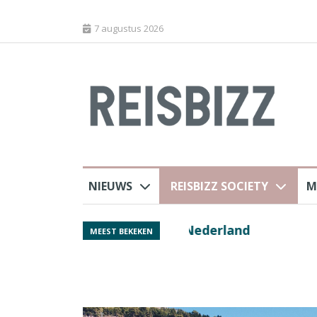
7 augustus 2026
NIEUWS
REISBIZZ SOCIETY
M
rland
Spaans verkeersbure
MEEST BEKEKEN
van harte welkom’