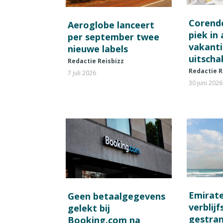
Corend
Aeroglobe lanceert
piek in
per september twee
vakant
nieuwe labels
uitscha
Redactie Reisbizz
Redactie R
7 juli 2026
30 juni 2026
Emirat
Geen betaalgegevens
verblij
gelekt bij
gestran
Booking.com na