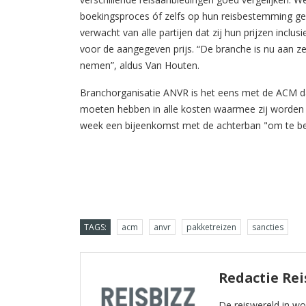
boekingsproces óf zelfs op hun reisbestemming 
verwacht van alle partijen dat zij hun prijzen inclu
voor de aangegeven prijs. “De branche is nu aan zet
nemen”, aldus Van Houten.
Branchorganisatie ANVR is het eens met de ACM da
moeten hebben in alle kosten waarmee zij worden 
week een bijeenkomst met de achterban "om te be
TAGS:
acm
anvr
pakketreizen
sancties
Redactie Rei
De reiswereld in w