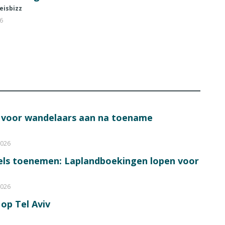
eisbizz
26
s voor wandelaars aan na toename
2026
bels toenemen: Laplandboekingen lopen voor
2026
op Tel Aviv