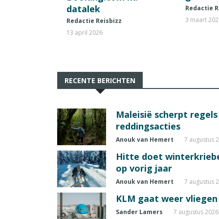
datalek
Redactie R
3 maart 20
Redactie Reisbizz
13 april 2026
RECENTE BERICHTEN
Maleisië scherpt regel
reddingsacties
Anouk van Hemert
7 augustus 
Hitte doet winterkrie
op vorig jaar
Anouk van Hemert
7 augustus 
KLM gaat weer vliegen 
Sander Lamers
7 augustus 2026