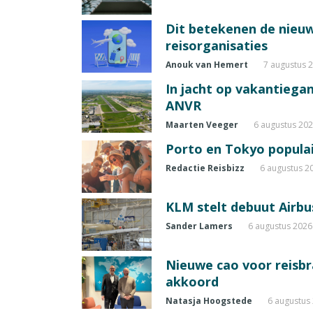
Dit betekenen de nieuw
reisorganisaties
Anouk van Hemert
7 augustus 
In jacht op vakantiegang
ANVR
Maarten Veeger
6 augustus 20
Porto en Tokyo populai
Redactie Reisbizz
6 augustus 2
KLM stelt debuut Airbu
Sander Lamers
6 augustus 2026
Nieuwe cao voor reisb
akkoord
Natasja Hoogstede
6 augustus