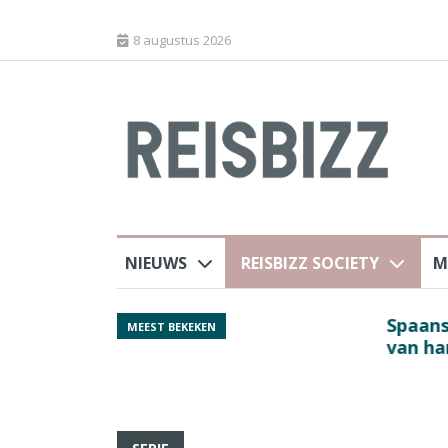
8 augustus 2026
NIEUWS
REISBIZZ SOCIETY
M
rland
Spaans verkeersbure
MEEST BEKEKEN
van harte welkom’