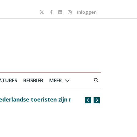
Inloggen
ATURES
REISBIEB
MEER
risten zijn nog steeds
Coffee with the Captain