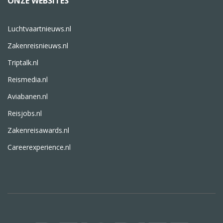
ONZE WEBSITES
Luchtvaartnieuws.nl
Zakenreisnieuws.nl
Triptalk.nl
Reismedia.nl
Aviabanen.nl
Reisjobs.nl
Zakenreisawards.nl
Careerexperience.nl