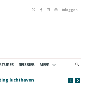
Inloggen
ATURES
REISBIEB
MEER
iting luchthaven
Spaans verkeersbureau 
van harte welkom’