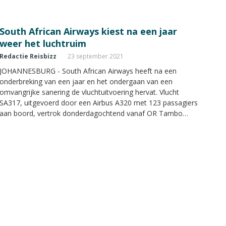
South African Airways kiest na een jaar
weer het luchtruim
Redactie Reisbizz
23 september 2021
JOHANNESBURG - South African Airways heeft na een
onderbreking van een jaar en het ondergaan van een
omvangrijke sanering de vluchtuitvoering hervat. Vlucht
SA317, uitgevoerd door een Airbus A320 met 123 passagiers
aan boord, vertrok donderdagochtend vanaf OR Tambo
International in Johannesburg en landde een kleine twee uur
later in Kaapstad.