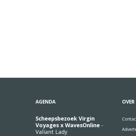
AGENDA
OVER 
Scheepsbezoek Virgin
Contac
Voyages x WavesOnline
-
Advert
Valiant Lady