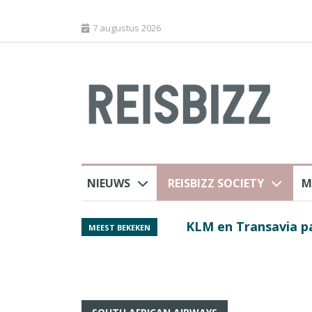
7 augustus 2026
NIEUWS
REISBIZZ SOCIETY
M
rland
KLM en Transavia pa
MEEST BEKEKEN