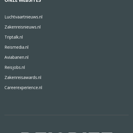
ONZE WEBSITES
Luchtvaartnieuws.nl
Zakenreisnieuws.nl
Triptalk.nl
Reismedia.nl
Aviabanen.nl
Reisjobs.nl
Zakenreisawards.nl
Careerexperience.nl