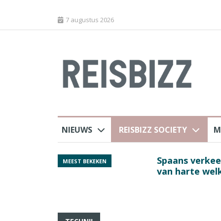
7 augustus 2026
NIEUWS
REISBIZZ SOCIETY
M
 sluiting luchthaven
Spaans verkeersbure
MEEST BEKEKEN
van harte welkom’