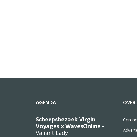
AGENDA
OVER 
Scheepsbezoek Virgin
Contac
Voyages x WavesOnline
-
Advert
Valiant Lady