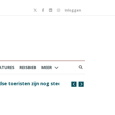
Inloggen
ATURES
REISBIEB
MEER
risten zijn nog steeds
Coffee with the Captain