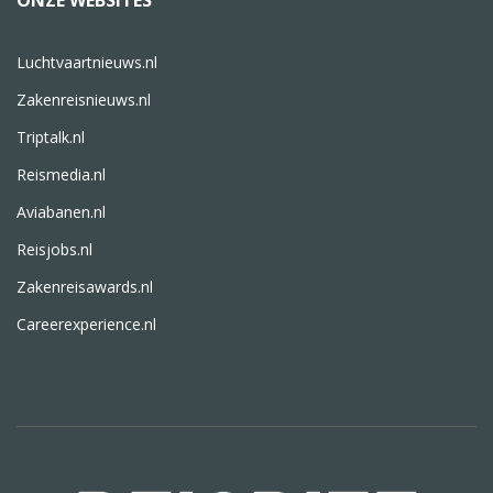
ONZE WEBSITES
Luchtvaartnieuws.nl
Zakenreisnieuws.nl
Triptalk.nl
Reismedia.nl
Aviabanen.nl
Reisjobs.nl
Zakenreisawards.nl
Careerexperience.nl