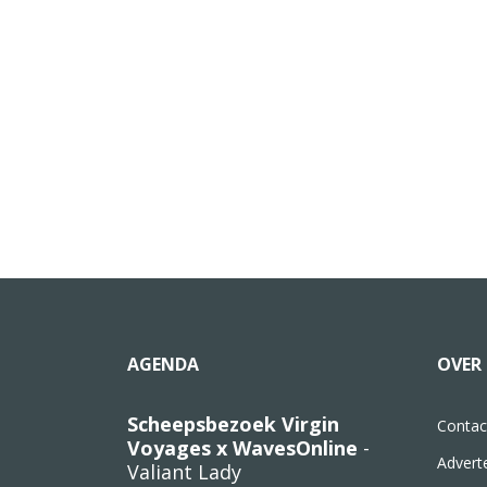
AGENDA
OVER 
Scheepsbezoek Virgin
Contac
Voyages x WavesOnline
-
Advert
Valiant Lady