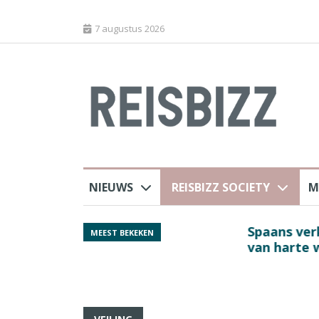
7 augustus 2026
NIEUWS
REISBIZZ SOCIETY
M
Spaans verkeersbure
MEEST BEKEKEN
van harte welkom’