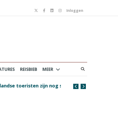
Inloggen
ATURES
REISBIEB
MEER
risten zijn nog steeds
Coffee with the Captain