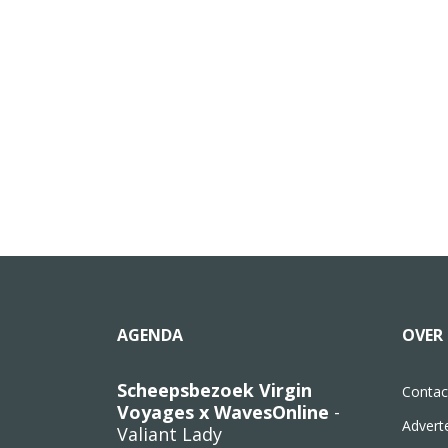
AGENDA
OVER 
Scheepsbezoek Virgin
Contac
Voyages x WavesOnline
-
Advert
Valiant Lady