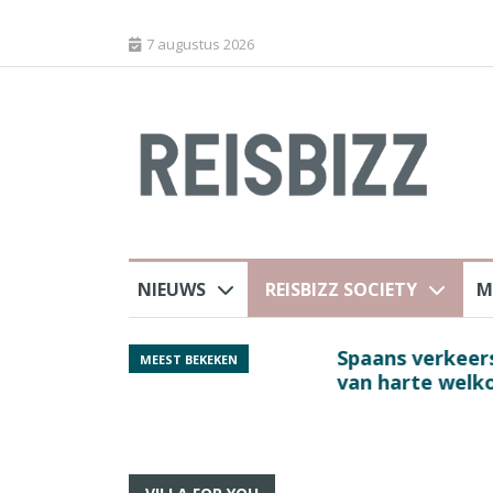
7 augustus 2026
NIEUWS
REISBIZZ SOCIETY
M
Spaans verkeersbure
MEEST BEKEKEN
van harte welkom’