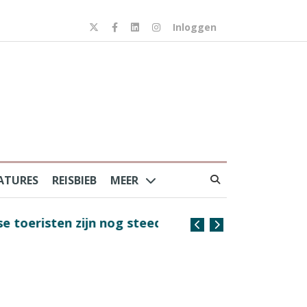
Inloggen
ATURES
REISBIEB
MEER
risten zijn nog steeds
Coffee with the Captain