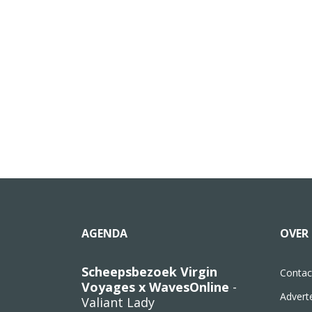
AGENDA
OVER 
Scheepsbezoek Virgin
Contac
Voyages x WavesOnline
-
Advert
Valiant Lady