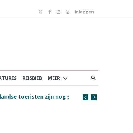
Inloggen
ATURES
REISBIEB
MEER
risten zijn nog steeds
Coffee with the Captain