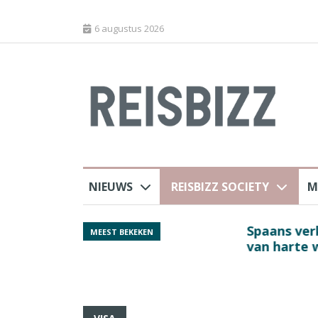
6 augustus 2026
NIEUWS
REISBIZZ SOCIETY
M
 sluiting luchthaven
Spaans verkeersbure
MEEST BEKEKEN
van harte welkom’