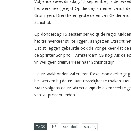
Volgende week dinsdag, 13 september, is de tweede
het werk neergelegd. Op die dag zullen er vanuit d
Groningen, Drenthe en grote delen van Gelderland en
Schiphol.
Op donderdag 15 september volgt de regio Midden: 
het treinverkeer stil te liggen, aangezien Utrecht h
Dat stilleggen gebeurde ook de vorige keer dat de 
de Sprinter Schiphol - Amsterdam CS nog. Als de N
vrijwel geen treinverkeer naar Schiphol zijn.
De NS-vakbonden willen een forse loonsverhoging
het werken bij de NS aantrekkelijker te maken. H
Maar volgens de NS-directie zijn de eisen veel te g
van 20 procent leiden.
TAGS:
NS
schiphol
staking