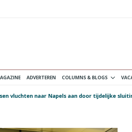
AGAZINE
ADVERTEREN
COLUMNS & BLOGS
VAC
au na protesten massatoerisme: ‘Nederlandse toe