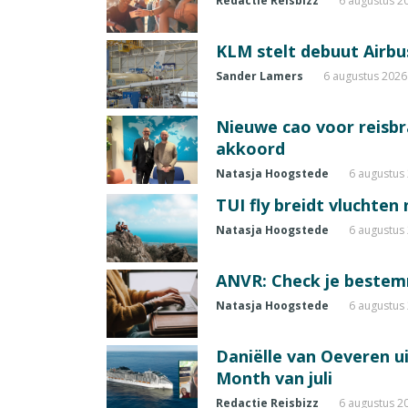
Redactie Reisbizz
6 augustus 2
KLM stelt debuut Airbu
Sander Lamers
6 augustus 2026
Nieuwe cao voor reisb
akkoord
Natasja Hoogstede
6 augustus
TUI fly breidt vluchten
Natasja Hoogstede
6 augustus
ANVR: Check je beste
Natasja Hoogstede
6 augustus
Daniëlle van Oeveren u
Month van juli
Redactie Reisbizz
6 augustus 2