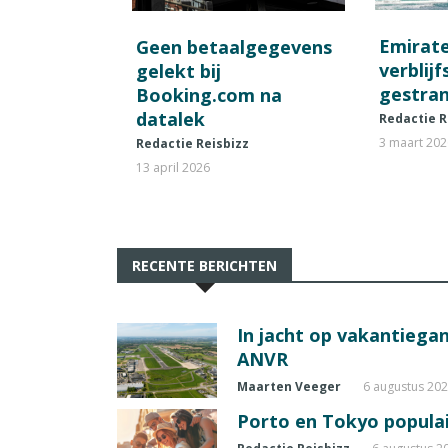
Emirat
Geen betaalgegevens
verblij
gelekt bij
gestran
Booking.com na
datalek
Redactie R
3 maart 20
Redactie Reisbizz
13 april 2026
RECENTE BERICHTEN
In jacht op vakantiegang
ANVR
Maarten Veeger
6 augustus 20
Porto en Tokyo populai