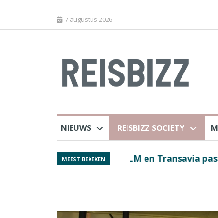
7 augustus 2026
NIEUWS
REISBIZZ SOCIETY
M
 sluiting luchthaven
Spaans verkeersbure
MEEST BEKEKEN
van harte welkom’