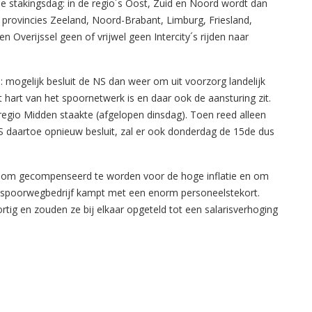
 stakingsdag: in de regio´s Oost, Zuid en Noord wordt dan
e provincies Zeeland, Noord-Brabant, Limburg, Friesland,
 Overijssel geen of vrijwel geen Intercity´s rijden naar
mogelijk besluit de NS dan weer om uit voorzorg landelijk
et hart van het spoornetwerk is en daar ook de aansturing zit.
regio Midden staakte (afgelopen dinsdag). Toen reed alleen
S daartoe opnieuw besluit, zal er ook donderdag de 15de dus
 om gecompenseerd te worden voor de hoge inflatie en om
et spoorwegbedrijf kampt met een enorm personeelstekort.
ortig en zouden ze bij elkaar opgeteld tot een salarisverhoging