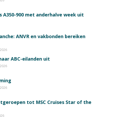
026
s A350-900 met anderhalve week uit
ranche: ANVR en vakbonden bereiken
 2026
 naar ABC-eilanden uit
 2026
mming
 2026
itgeroepen tot MSC Cruises Star of the
026