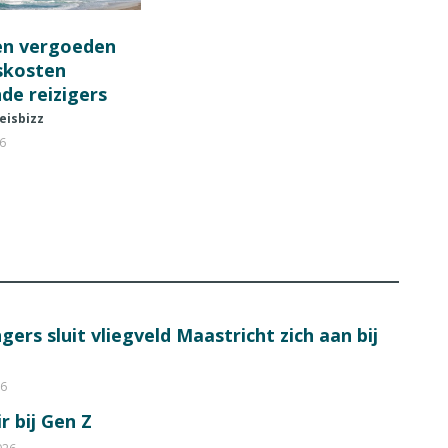
en vergoeden
fskosten
de reizigers
eisbizz
26
ers sluit vliegveld Maastricht zich aan bij
26
r bij Gen Z