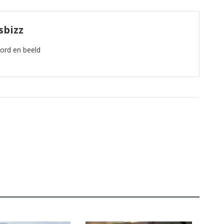
sbizz
oord en beeld