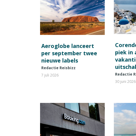
Corend
Aeroglobe lanceert
piek in
per september twee
vakant
nieuwe labels
uitscha
Redactie Reisbizz
Redactie R
7 juli 2026
30 juni 2026