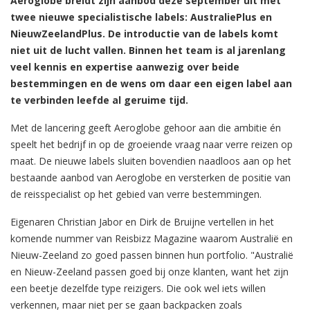
Aeroglobe breidt zijn aanbod deze september uit met
twee nieuwe specialistische labels: AustraliePlus en
NieuwZeelandPlus. De introductie van de labels komt
niet uit de lucht vallen. Binnen het team is al jarenlang
veel kennis en expertise aanwezig over beide
bestemmingen en de wens om daar een eigen label aan
te verbinden leefde al geruime tijd.
Met de lancering geeft Aeroglobe gehoor aan die ambitie én
speelt het bedrijf in op de groeiende vraag naar verre reizen op
maat. De nieuwe labels sluiten bovendien naadloos aan op het
bestaande aanbod van Aeroglobe en versterken de positie van
de reisspecialist op het gebied van verre bestemmingen.
Eigenaren Christian Jabor en Dirk de Bruijne vertellen in het
komende nummer van Reisbizz Magazine waarom Australië en
Nieuw-Zeeland zo goed passen binnen hun portfolio. "Australië
en Nieuw-Zeeland passen goed bij onze klanten, want het zijn
een beetje dezelfde type reizigers. Die ook wel iets willen
verkennen, maar niet per se gaan backpacken zoals