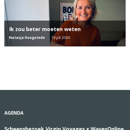
Ik zou beter moeten weten
Natasja Hoogstede
19 juli 2026
AGENDA
Scheepsbezoek Virgin Voyages x WavesOnline