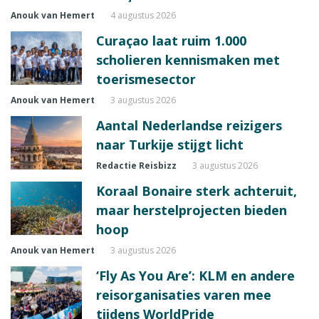
Anouk van Hemert
4 augustus 2026
Curaçao laat ruim 1.000
scholieren kennismaken met
toerismesector
Anouk van Hemert
3 augustus 2026
Aantal Nederlandse reizigers
naar Turkije stijgt licht
Redactie Reisbizz
3 augustus 2026
Koraal Bonaire sterk achteruit,
maar herstelprojecten bieden
hoop
Anouk van Hemert
3 augustus 2026
‘Fly As You Are’: KLM en andere
reisorganisaties varen mee
tijdens WorldPride