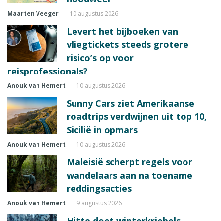
Maarten Veeger
10 augustus 2026
Levert het bijboeken van
vliegtickets steeds grotere
risico’s op voor
reisprofessionals?
Anouk van Hemert
10 augustus 2026
Sunny Cars ziet Amerikaanse
roadtrips verdwijnen uit top 10,
Sicilië in opmars
Anouk van Hemert
10 augustus 2026
Maleisië scherpt regels voor
wandelaars aan na toename
reddingsacties
Anouk van Hemert
9 augustus 2026
Hitte doet winterkriebels