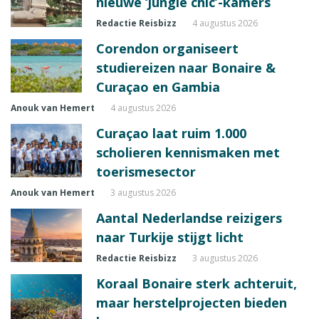
nieuwe ‘jungle chic’-kamers
Redactie Reisbizz
4 augustus 2026
Corendon organiseert
studiereizen naar Bonaire &
Curaçao en Gambia
Anouk van Hemert
4 augustus 2026
Curaçao laat ruim 1.000
scholieren kennismaken met
toerismesector
Anouk van Hemert
3 augustus 2026
Aantal Nederlandse reizigers
naar Turkije stijgt licht
Redactie Reisbizz
3 augustus 2026
Koraal Bonaire sterk achteruit,
maar herstelprojecten bieden