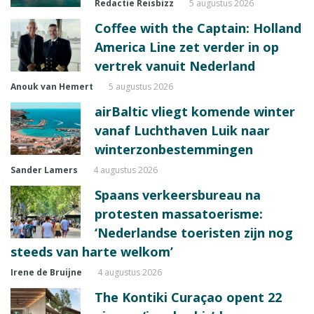
Redactie Reisbizz
5 augustus 2026
Coffee with the Captain: Holland
America Line zet verder in op
vertrek vanuit Nederland
Anouk van Hemert
5 augustus 2026
airBaltic vliegt komende winter
vanaf Luchthaven Luik naar
winterzonbestemmingen
Sander Lamers
4 augustus 2026
Spaans verkeersbureau na
protesten massatoerisme:
‘Nederlandse toeristen zijn nog
steeds van harte welkom’
Irene de Bruijne
4 augustus 2026
The Kontiki Curaçao opent 22