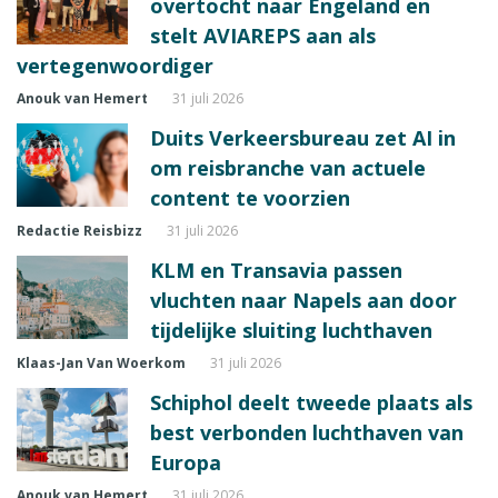
overtocht naar Engeland en
stelt AVIAREPS aan als
vertegenwoordiger
Anouk van Hemert
31 juli 2026
Duits Verkeersbureau zet AI in
om reisbranche van actuele
content te voorzien
Redactie Reisbizz
31 juli 2026
KLM en Transavia passen
vluchten naar Napels aan door
tijdelijke sluiting luchthaven
Klaas-Jan Van Woerkom
31 juli 2026
Schiphol deelt tweede plaats als
best verbonden luchthaven van
Europa
Anouk van Hemert
31 juli 2026