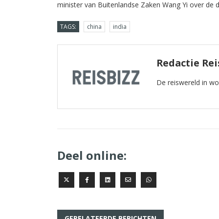
minister van Buitenlandse Zaken Wang Yi over de 
TAGS:
china
india
Redactie Re
De reiswereld in w
Deel online:
GERELATEERDE BERICHTEN