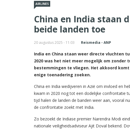
AIRLINES
China en India staan d
beide landen toe
20 augustus 2025 - 11:03
Reismedia - ANP
India en China staan weer directe vluchten t
2020 was het niet meer mogelijk om zonder t
bestemmingen te vliegen. Het akkoord komt
enige toenadering zoeken.
China en India wedijveren in Azië om invloed en he
kwam in 2020 nog tot een dodelijke confrontatie tu
tijd halen de landen de banden weer aan, vooral 
de confrontatie zoekt met India.
Zo bezoekt de Indiase premier Narendra Modi eind 
nationale veiligheidsadviseur Ajit Doval bekend. 