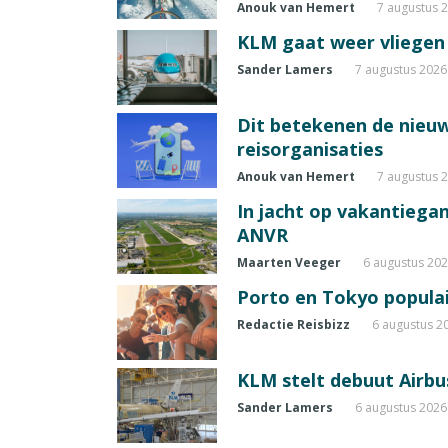
Anouk van Hemert
7 augustus 
KLM gaat weer vliegen 
Sander Lamers
7 augustus 2026
Dit betekenen de nieuw
reisorganisaties
Anouk van Hemert
7 augustus 
In jacht op vakantiegang
ANVR
Maarten Veeger
6 augustus 20
Porto en Tokyo populai
Redactie Reisbizz
6 augustus 2
KLM stelt debuut Airbu
Sander Lamers
6 augustus 2026