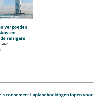
en vergoeden
fskosten
de reizigers
 - ANP
26
bels toenemen: Laplandboekingen lopen voor