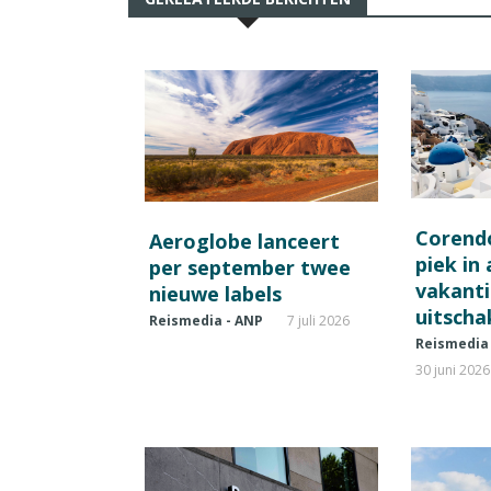
Corend
Aeroglobe lanceert
piek in
per september twee
vakant
nieuwe labels
uitscha
Reismedia - ANP
7 juli 2026
Reismedia
30 juni 2026