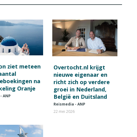
on ziet meteen
Overtocht.nl krijgt
 aantal
nieuwe eigenaar en
ieboekingen na
richt zich op verdere
keling Oranje
groei in Nederland,
België en Duitsland
 - ANP
Reismedia - ANP
22 mei 2026