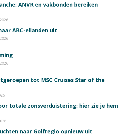
ranche: ANVR en vakbonden bereiken
 2026
 naar ABC-eilanden uit
 2026
mming
 2026
itgeroepen tot MSC Cruises Star of the
026
or totale zonsverduistering: hier zie je hem
2026
luchten naar Golfregio opnieuw uit