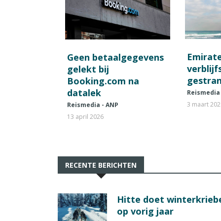
Emirat
Geen betaalgegevens
verblij
gelekt bij
gestran
Booking.com na
datalek
Reismedia
3 maart 20
Reismedia - ANP
13 april 2026
RECENTE BERICHTEN
Hitte doet winterkrie
op vorig jaar