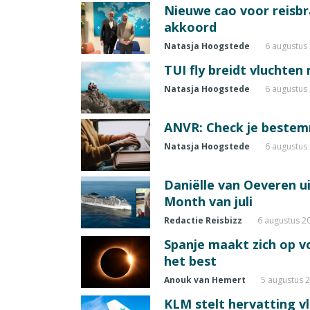
Nieuwe cao voor reisb
akkoord
Natasja Hoogstede
6 augustus
TUI fly breidt vluchten
Natasja Hoogstede
6 augustus
ANVR: Check je beste
Natasja Hoogstede
6 augustus
Daniëlle van Oeveren u
Month van juli
Redactie Reisbizz
6 augustus 2
Spanje maakt zich op vo
het best
Anouk van Hemert
5 augustus 
KLM stelt hervatting v