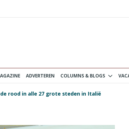
AGAZINE
ADVERTEREN
COLUMNS & BLOGS
VAC
au na protesten massatoerisme: ‘Nederlandse toe