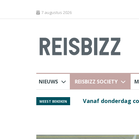
7 augustus 2026
NIEUWS
REISBIZZ SOCIETY
M
Spaans verkeersbure
MEEST BEKEKEN
van harte welkom’