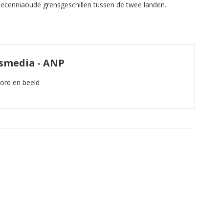
decenniaoude grensgeschillen tussen de twee landen.
ismedia - ANP
oord en beeld