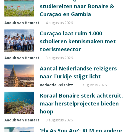
studiereizen naar Bonaire &
Curaçao en Gambia
Anouk van Hemert
4 augustus 2026
Curaçao laat ruim 1.000
scholieren kennismaken met
toerismesector
Anouk van Hemert
3 augustus 2026
Aantal Nederlandse reizigers
naar Turkije stijgt licht
Redactie Reisbizz
3 augustus 2026
Koraal Bonaire sterk achteruit,
maar herstelprojecten bieden
hoop
Anouk van Hemert
3 augustus 2026
‘Fly As You Are’: KLM en andere