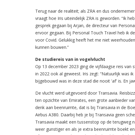
Terug naar de realiteit; als ZRA en dus ondernemer
vraagt hoe Iris uiteindelijk ZRA is geworden. “Ik 
gesprek gegaan bij Arjan, de directeur van Personal
ervoor gegaan. Bij Personal Touch Travel heb ik de 
voor Covid. Gelukkig heeft het me niet weerhouden
kunnen bouwen.”
De studiereis van in vogelvlucht
Op 13 december 2023 ging de vijfdaagse reis van st
in 2022 ook al geweest. Iris zegt: “Natuurlijk was ik
bijgebouwd was in deze stad die nooit 'af' is. En ja
De vlucht werd uitgevoerd door Transavia. Reisbiz
ten opzichte van Emirates, een grote aanbieder va
denk aan beenruimte, dat is bij Transavia in de Bo
Airbus A380. Daarbij heb je bij Transavia geen sch
Transavia maakt een tussenstop op de terugweg na
weer gunstiger en als je extra beenruimte boekt e