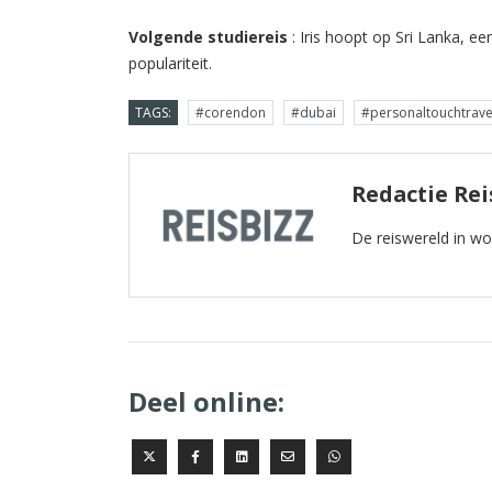
Volgende studiereis
: Iris hoopt op Sri Lanka, ee
populariteit.
TAGS:
#corendon
#dubai
#personaltouchtrave
Redactie Rei
De reiswereld in w
Deel online: