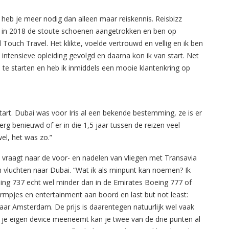
 heb je meer nodig dan alleen maar reiskennis. Reisbizz
heb in 2018 de stoute schoenen aangetrokken en ben op
 Touch Travel. Het klikte, voelde vertrouwd en vellig en ik ben
intensieve opleiding gevolgd en daarna kon ik van start. Net
 te starten en heb ik inmiddels een mooie klantenkring op
art.
Dubai was voor Iris al een bekende bestemming, ze is er
 erg benieuwd of er in die 1,5 jaar tussen de reizen veel
wel, het was zo.”
z vraagt naar de voor- en nadelen van vliegen met Transavia
n vluchten naar Dubai. “Wat ik als minpunt kan noemen? Ik
eing 737 echt wel minder dan in de Emirates Boeing 777 of
ermpjes en entertainment aan boord en last but not least:
ar Amsterdam. De prijs is daarentegen natuurlijk wel vaak
n je eigen device meeneemt kan je twee van de drie punten al