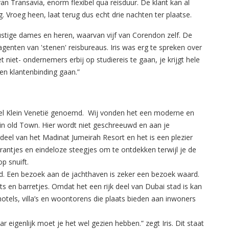
van Transavia, enorm flexibel qua reisduur. De klant kan al
 Vroeg heen, laat terug dus echt drie nachten ter plaatse.
ustige dames en heren, waarvan vijf van Corendon zelf. De
genten van 'stenen' reisbureaus. Iris was erg te spreken over
 niet- ondernemers erbij op studiereis te gaan, je krijgt hele
en klantenbinding gaan.”
el Klein Venetië genoemd. Wij vonden het een moderne en
h in old Town. Hier wordt niet geschreeuwd en aan je
deel van het Madinat Jumeirah Resort en het is een plezier
rantjes en eindeloze steegjes om te ontdekken terwijl je de
op snuift.
tad. Een bezoek aan de jachthaven is zeker een bezoek waard.
nts en barretjes. Omdat het een rijk deel van Dubai stad is kan
tels, villa’s en woontorens die plaats bieden aan inwoners
ar eigenlijk moet je het wel gezien hebben.” zegt Iris. Dit staat