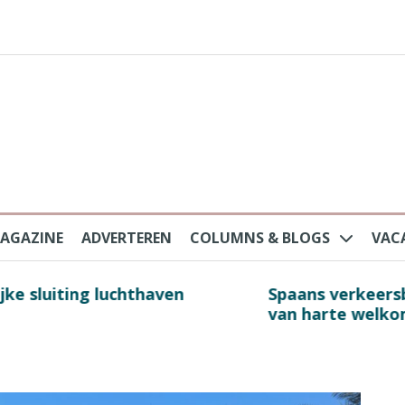
AGAZINE
ADVERTEREN
COLUMNS & BLOGS
VAC
au na protesten massatoerisme: ‘Nederlandse toe