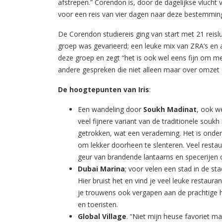
afstrepen.” Corendon is, door de dagelijkse vlucht 
voor een reis van vier dagen naar deze bestemming.
De Corendon studiereis ging van start met 21 reisl
groep was gevarieerd; een leuke mix van ZRA’s en a
deze groep en zegt “het is ook wel eens fijn om met
andere gespreken die niet alleen maar over omzet 
De hoogtepunten van Iris
:
Een wandeling door
Soukh Madinat
, ook w
veel fijnere variant van de traditionele souk
getrokken, wat een verademing. Het is onder
om lekker doorheen te slenteren. Veel restau
geur van brandende lantaarns en specerijen 
Dubai Marina
; voor velen een stad in de s
Hier bruist het en vind je veel leuke restaura
je trouwens ook vergapen aan de prachtige ho
en toeristen.
Global Village
. “Niet mijn heuse favoriet ma