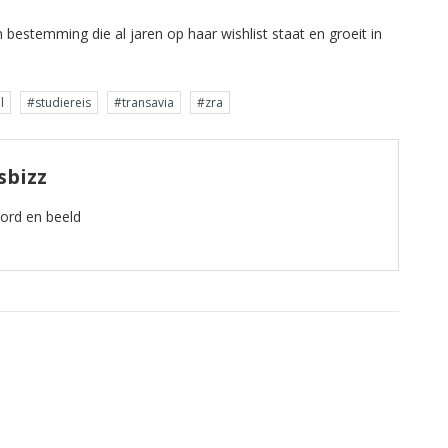
n bestemming die al jaren op haar wishlist staat en groeit in
l
#studiereis
#transavia
#zra
sbizz
oord en beeld