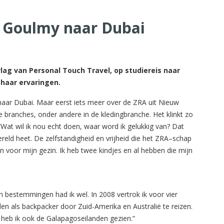
s Goulmy naar Dubai
lag van Personal Touch Travel, op studiereis naar
 haar ervaringen.
s naar Dubai. Maar eerst iets meer over de ZRA uit Nieuw
 branches, onder andere in de kledingbranche. Het klinkt zo
Wat wil ik nou echt doen, waar word ik gelukkig van? Dat
ereld heet. De zelfstandigheid en vrijheid die het ZRA–schap
 voor mijn gezin. Ik heb twee kindjes en al hebben die mijn
van bestemmingen had ik wel. In 2008 vertrok ik voor vier
als backpacker door Zuid-Amerika en Australië te reizen.
ë heb ik ook de Galapagoseilanden gezien.”