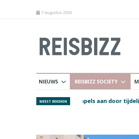
7 augustus 2026
NIEUWS
REISBIZZ SOCIETY
M
 sluiting luchthaven
Spaans verkeersbure
MEEST BEKEKEN
van harte welkom’